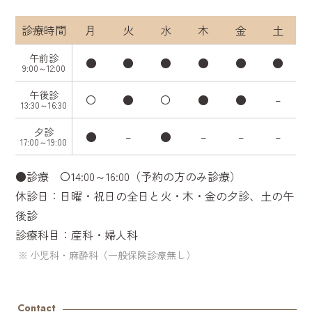
診療時間
月
火
水
木
金
土
午前診
●
●
●
●
●
●
9:00～12:00
午後診
〇
●
〇
●
●
–
13:30～16:30
夕診
●
–
●
–
–
–
17:00～19:00
●診療 〇14:00～16:00（予約の方のみ診療）
休診日：日曜・祝日の全日と火・木・金の夕診、土の午
後診
診療科目：産科・婦人科
小児科・麻酔科（一般保険診療無し）
Contact