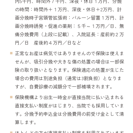
内5千円、時間外７千円、深夜・休日１万円、分娩
の時間：時間外＋１万円、深夜・休日＋2万円、計
画分娩時子宮頸管拡張術：バルーン留置１万円、計
画分娩時誘発・促進の薬剤：５千～１万円／日、無
痛分娩費用（上段に記載）、入院延長：産前約２万
円／日 産後約４万円／日など
正常なお産は病気ではありませんので保険は使えま
せんが、吸引分娩や大きな傷の処置の場合は一部保
険の取り扱いとなります。保険適応の処置が生じた
場合の費用は別途負担（通常は3割負担）となりま
すが、自費診療の減額分で一部補填されます。
保険機構より出生一時金が直接当院に払い込まれる
直接支払い制度がはじまり、当院でも採用していま
す。分娩予約申込金は分娩費用の前受け金として清
算します。
ほとんどの方が直接支払い制度を利用されています