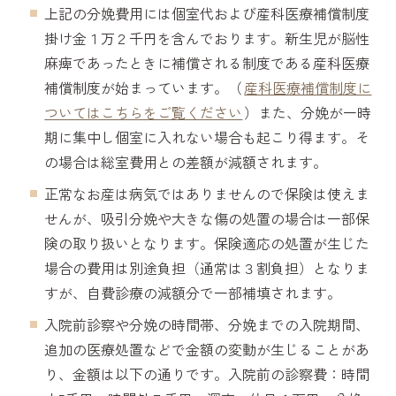
上記の分娩費用には個室代および産科医療補償制度
掛け金１万２千円を含んでおります。新生児が脳性
麻痺であったときに補償される制度である産科医療
補償制度が始まっています。（
産科医療補償制度に
ついてはこちらをご覧ください
）また、分娩が一時
期に集中し個室に入れない場合も起こり得ます。そ
の場合は総室費用との差額が減額されます。
正常なお産は病気ではありませんので保険は使えま
せんが、吸引分娩や大きな傷の処置の場合は一部保
険の取り扱いとなります。保険適応の処置が生じた
場合の費用は別途負担（通常は３割負担）となりま
すが、自費診療の減額分で一部補填されます。
入院前診察や分娩の時間帯、分娩までの入院期間、
追加の医療処置などで金額の変動が生じることがあ
り、金額は以下の通りです。入院前の診察費：時間