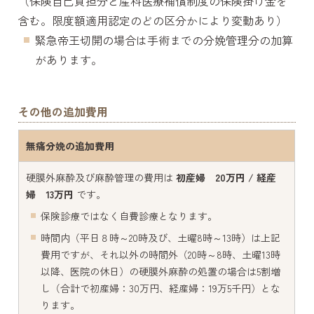
（保険自己負担分と産科医療補償制度の保険掛け金を
含む。限度額適用認定のどの区分かにより変動あり）
緊急帝王切開の場合は手術までの分娩管理分の加算
があります。
その他の追加費用
無痛分娩の追加費用
硬膜外麻酔及び麻酔管理の費用は
初産婦 20万円 / 経産
婦 13万円
です。
保険診療ではなく自費診療となります。
時間内（平日８時～20時及び、土曜8時～13時）は上記
費用ですが、それ以外の時間外（20時～8時、土曜13時
以降、医院の休日）の硬膜外麻酔の処置の場合は5割増
し（合計で初産婦：30万円、経産婦：19万5千円）とな
ります。