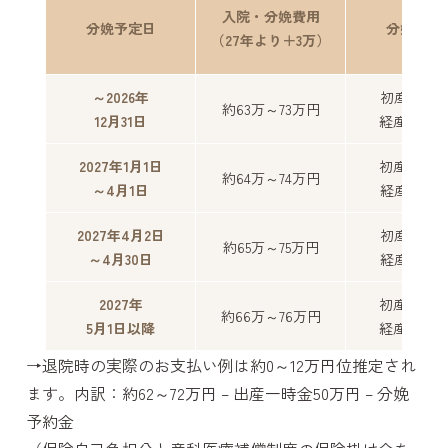
入院・分娩費用
分娩予定日
分娩予約
（27年より＋3万）
～2026年
初産婦15
約63万～73万円
12月31日
経産婦10
2027年1月1日
初産婦16
約64万～74万円
～4月1日
経産婦11
2027年4月2日
初産婦17
約65万～75万円
～4月30日
経産婦12
2027年
初産婦18
約66万～76万円
5月1日以降
経産婦13
→退院時の実際のお支払い例は約0～12万円位推定され
ます。内訳：約62～72万円 – 出産一時金50万円 – 分娩
予約金