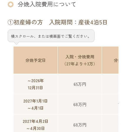
分娩入院費用について
①初産婦の方 入院期間：産後4泊5日
横スクロール、または横画面でご覧ください。
入院・分娩費用
分娩予定日
分娩予約
（27年より＋3万）
～2026年
65万円
15万円
12月31日
2027年1月1日
68万円
16万円
～4月1日
2027年4月2日
68万円
17万円
～4月30日