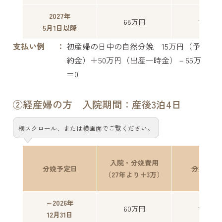
2027年
68万円
18万円
5月1日以降
支払い例
初産婦の日中の自然分娩 15万円（予
約金）＋50万円（出産一時金）－65万
＝0
②経産婦の方 入院期間：産後3泊4日
横スクロール、または横画面でご覧ください。
入院・分娩費用
分娩予定日
分娩予約
（27年より＋3万）
～2026年
60万円
10万円
12月31日