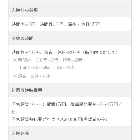
入院前の診察
時間内5千円、時間外7千円、深夜・休日1万円
分娩の時間
時間外＋1万円、深夜・休日＋2万円（時間内に対して）
時間外：月6時～8時、17時～22時
土曜日6時～8時、13時～22時
深夜：22時～6時
計画分娩時費用
子宮頸管バルーン留置1万円、陣痛誘発薬剤5千〜1万円／
日、
子宮頸管熟化薬プロウベス30,800円(希望者のみ）
入院延長