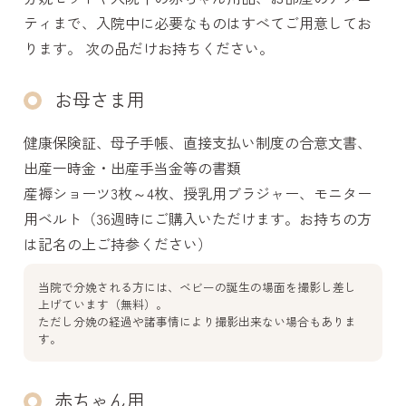
ティまで、入院中に必要なものはすべてご用意してお
ります。 次の品だけお持ちください。
お母さま用
健康保険証、母子手帳、直接支払い制度の合意文書、
出産一時金・出産手当金等の書類
産褥ショーツ3枚～4枚、授乳用ブラジャー、モニター
用ベルト（36週時にご購入いただけます。お持ちの方
は記名の上ご持参ください）
当院で分娩される方には、ベビーの誕生の場面を撮影し
差し
上げています（無料）。
ただし分娩の経過や諸事情により撮影出来ない場合もありま
す。
赤ちゃん用